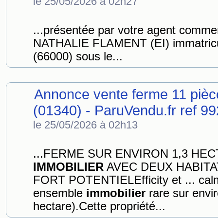
le 25/05/2026 à 02h27
...présentée par votre agent comm
NATHALIE FLAMENT (EI) immatri
(66000) sous le...
Annonce vente ferme 11 pièc
(01340) - ParuVendu.fr ref 
le 25/05/2026 à 02h13
...FERME SUR ENVIRON 1,3 HE
IMMOBILIER
AVEC DEUX HABITA
FORT POTENTIELEfficity et ... calm
ensemble
immobilier
rare sur envir
hectare).Cette propriété...