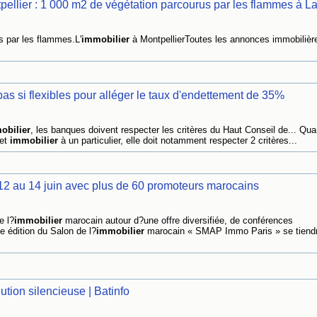
ellier : 1 000 m2 de végétation parcourus par les flammes à La.
s par les flammes.L'
immobilier
à MontpellierToutes les annonces immobilièr
as si flexibles pour alléger le taux d'endettement de 35%
obilier
, les banques doivent respecter les critères du Haut Conseil de... Qu
jet
immobilier
à un particulier, elle doit notamment respecter 2 critères...
2 au 14 juin avec plus de 60 promoteurs marocains
e l?
immobilier
marocain autour d?une offre diversifiée, de conférences
 édition du Salon de l?
immobilier
marocain « SMAP Immo Paris » se tiend
ution silencieuse | Batinfo