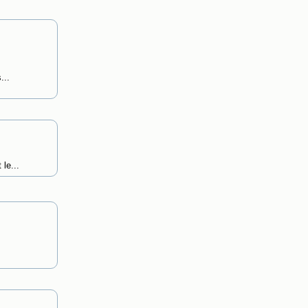
...
le...