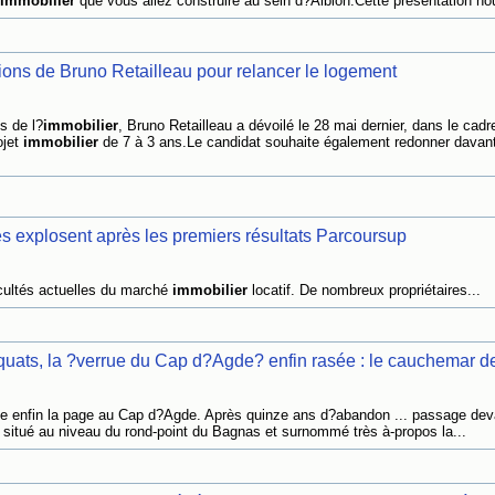
immobilier
que vous allez construire au sein d?Albion.Cette présentation nou
tions de Bruno Retailleau pour relancer le logement
s de l?
immobilier
, Bruno Retailleau a dévoilé le 28 mai dernier, dans le cadr
ojet
immobilier
de 7 à 3 ans.Le candidat souhaite également redonner davan
s explosent après les premiers résultats Parcoursup
ficultés actuelles du marché
immobilier
locatif. De nombreux propriétaires...
uats, la ?verrue du Cap d?Agde? enfin rasée : le cauchemar de
e enfin la page au Cap d?Agde. Après quinze ans d?abandon ... passage dev
situé au niveau du rond-point du Bagnas et surnommé très à-propos la...