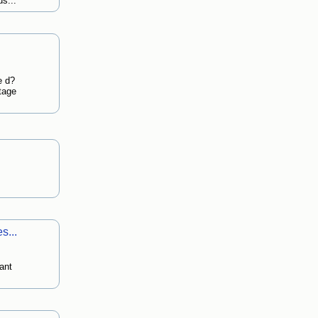
s...
e d?
tage
s...
ant