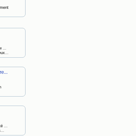
ement
 ...
ux...
e...
n
é ...
...