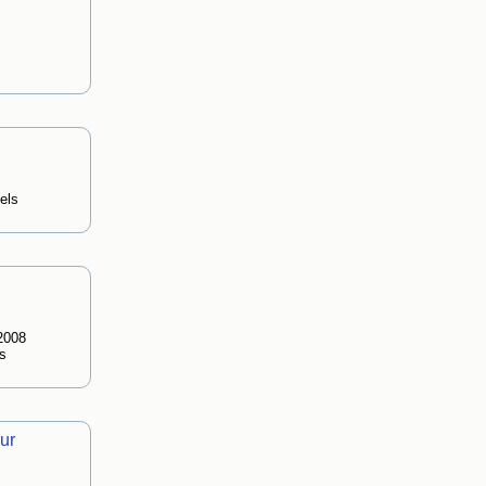
els
2008
s
ur