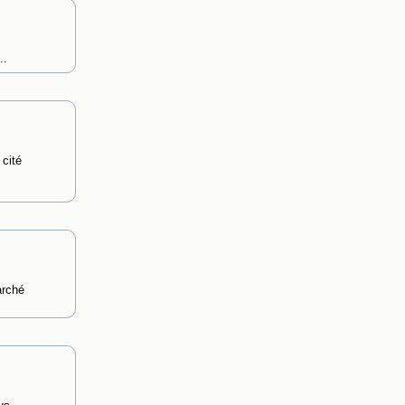
..
cité
arché