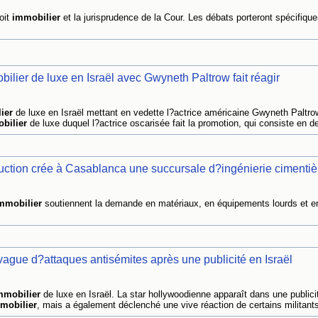
oit
immobilier
et la jurisprudence de la Cour. Les débats porteront spécifiqu
bilier de luxe en Israël avec Gwyneth Paltrow fait réagir
ier
de luxe en Israël mettant en vedette l?actrice américaine Gwyneth Paltrow
bilier
de luxe duquel l?actrice oscarisée fait la promotion, qui consiste en de
tion crée à Casablanca une succursale d?ingénierie cimentièr
mmobilier
soutiennent la demande en matériaux, en équipements lourds et e
ague d?attaques antisémites après une publicité en Israël
mmobilier
de luxe en Israël. La star hollywoodienne apparaît dans une publicit
mobilier
, mais a également déclenché une vive réaction de certains militants