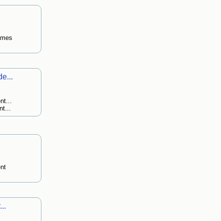
ammes
e...
nt...
t...
nt
..