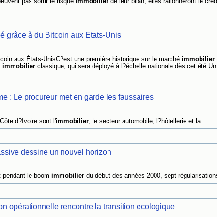
uvent pas sortir le risque
immobilier
de leur bilan, elles rationneront le crédi
cé grâce à du Bitcoin aux États-Unis
tcoin aux États-UnisC?est une première historique sur le marché
immobilier
.
t
immobilier
classique, qui sera déployé à l?échelle nationale dès cet été.Un.
e : Le procureur met en garde les faussaires
ôte d?Ivoire sont l'
immobilier
, le secteur automobile, l?hôtellerie et la...
assive dessine un nouvel horizon
ut pendant le boom
immobilier
du début des années 2000, sept régularisations
on opérationnelle rencontre la transition écologique