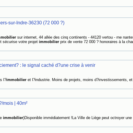
ers-sur-Indre-36230 (72 000 ?)
mobilier
sur internet, 44 allée des cinq continents - 44120 vertou - rne nante
et sécurise votre projet
immobilier
prix de vente 72 000 ? honoraires à la cha
ement? : le signal caché d?une crise à venir
s l?
immobilier
et l?industrie. Moins de projets, moins d?investissements, et
?/mois | 40m²
te
immobilier
)Disponible immédiatement !La Ville de Liège peut octroyer une