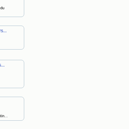
 du
s...
...
in...