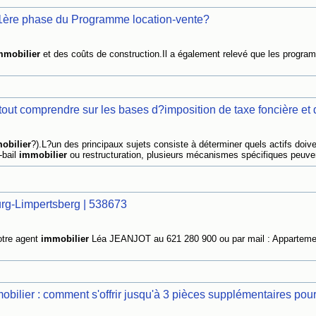
 1ère phase du Programme location-vente?
mmobilier
et des coûts de construction.Il a également relevé que les progr
 tout comprendre sur les bases d?imposition de taxe foncière et d
obilier
?).L?un des principaux sujets consiste à déterminer quels actifs doive
-bail
immobilier
ou restructuration, plusieurs mécanismes spécifiques peuven
rg-Limpertsberg | 538673
otre agent
immobilier
Léa JEANJOT au 621 280 900 ou par mail : Apparteme
mobilier : comment s'offrir jusqu'à 3 pièces supplémentaires pour.