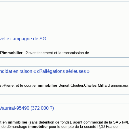
ouvelle campagne de SG
l?
immobilier
, l?investissement et la transmission de...
didat en raison « d?allégations sérieuses »
-Pierre, et le courtier
immobilier
Benoît Cloutier.Charles Milliard annoncera
Vauréal-95490 (372 000 ?)
nt en
immobilier
(sans détention de fonds), agent commercial de la SAS I@
rte de démarchage
immobilier
pour le compte de la société I@D France