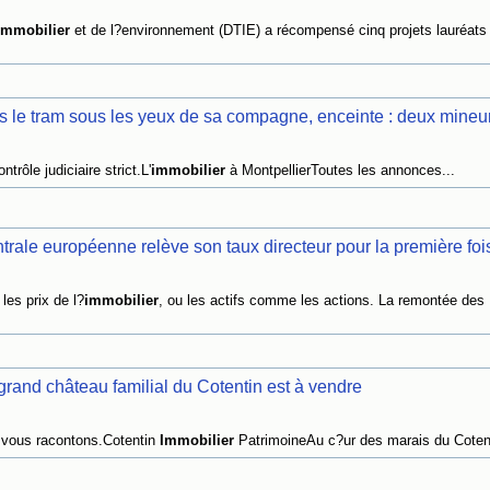
immobilier
et de l?environnement (DTIE) a récompensé cinq projets lauréats
ns le tram sous les yeux de sa compagne, enceinte : deux mineur
trôle judiciaire strict.L'
immobilier
à MontpellierToutes les annonces...
ntrale européenne relève son taux directeur pour la première fois
les prix de l?
immobilier
, ou les actifs comme les actions. La remontée des
 grand château familial du Cotentin est à vendre
s vous racontons.Cotentin
Immobilier
PatrimoineAu c?ur des marais du Cotent