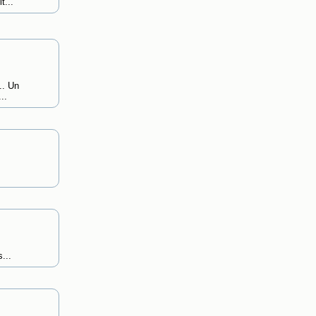
t...
.. Un
..
...