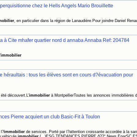
erquisitionne chez le Hells Angels Mario Brouillette
obilier
, en particulier dans la région de Lanaudière.Pour joindre Daniel Renau
la à Cite mhafer quartier nord d annaba Annaba Ref: 204784
'
immobilier
e héraultais : tous les élèves sont en cours d?évacuation pour
été découvert.L'
immobilier
à MontpellierToutes les annonces immobilières d
ces Pierre acquiert un club Basic-Fit à Toulon
 l?
immobilier
de services. Porté par l?attention croissante accordée à la san
u véhicule
immobilier
(...)ESG TENDANCES PIERRE ð??° News EparSC E