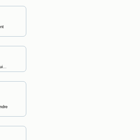
nt
i...
ndre