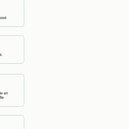
posé
s.
le en
lle