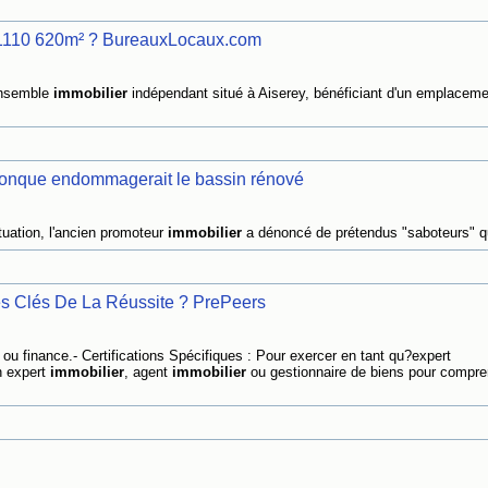
 21110 620m² ? BureauxLocaux.com
ensemble
immobilier
indépendant situé à Aiserey, bénéficiant d'un emplaceme
onque endommagerait le bassin rénové
ituation, l'ancien promoteur
immobilier
a dénoncé de prétendus "saboteurs" qu
es Clés De La Réussite ? PrePeers
 ou finance.- Certifications Spécifiques : Pour exercer en tant qu?expert
n expert
immobilier
, agent
immobilier
ou gestionnaire de biens pour compre