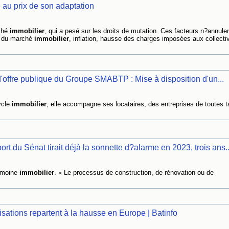
 au prix de son adaptation
rché
immobilier
, qui a pesé sur les droits de mutation. Ces facteurs n?annule
nt du marché
immobilier
, inflation, hausse des charges imposées aux collectiv
t d'offre publique du Groupe SMABTP : Mise à disposition d'un...
ycle
immobilier
, elle accompagne ses locataires, des entreprises de toutes ta
port du Sénat tirait déjà la sonnette d?alarme en 2023, trois ans..
rimoine
immobilier
. « Le processus de construction, de rénovation ou de
risations repartent à la hausse en Europe | Batinfo