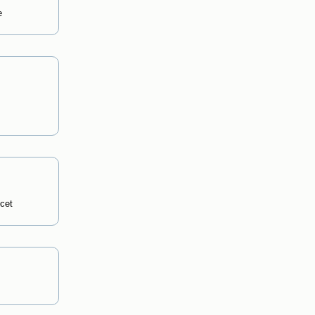
e
cet