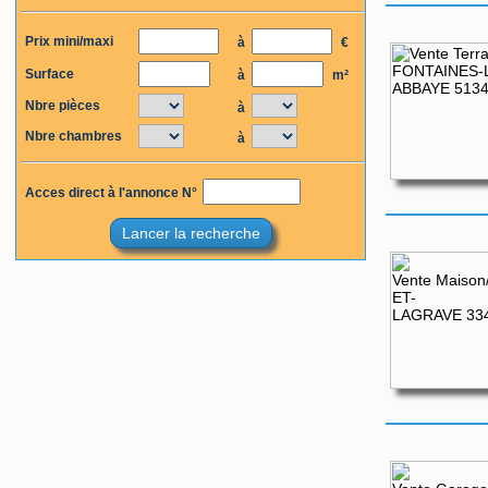
Prix mini/maxi
à
€
Surface
à
m²
Nbre pièces
à
Nbre chambres
à
Acces direct à l'annonce N°
Lancer la recherche