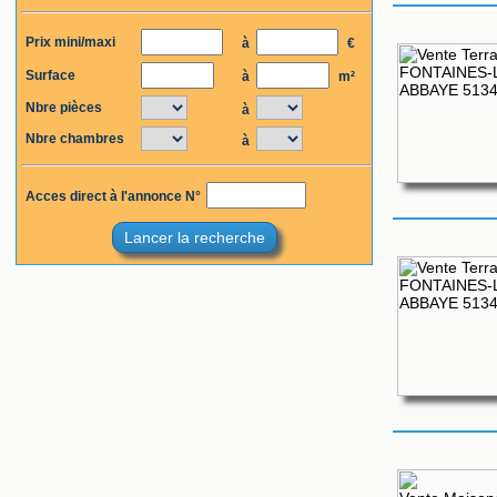
Prix mini/maxi
à
€
Surface
à
m²
Nbre pièces
à
Nbre chambres
à
Acces direct à l'annonce N°
Lancer la recherche