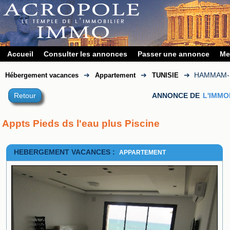
Accueil
Consulter les annonces
Passer une annonce
Me
➔
➔
➔
HAMMAM-
Hébergement vacances
Appartement
TUNISIE
Retour
ANNONCE DE
L'IMMO
Appts Pieds ds l'eau plus Piscine
HEBERGEMENT VACANCES :
APPARTEMENT