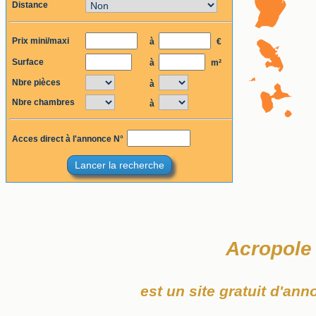
Distance
Prix mini/maxi
à
€
Surface
à
m²
Nbre pièces
à
Nbre chambres
à
Acces direct à l'annonce N°
Lancer la recherche
Acropole
est un site gratuit d'an