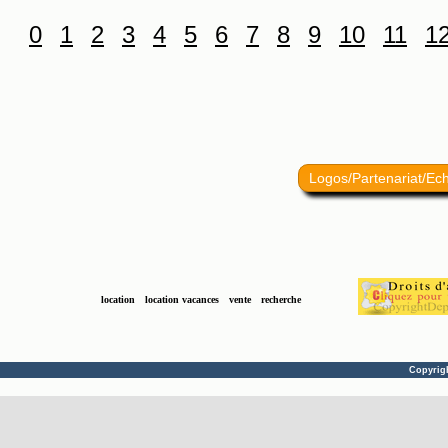
0
1
2
3
4
5
6
7
8
9
10
11
1
Logos/Partenariat/Ec
location
location vacances
vente
recherche
Copyrig