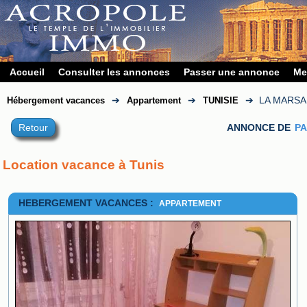
Accueil
Consulter les annonces
Passer une annonce
Me
➔
➔
➔
LA MARSA
Hébergement vacances
Appartement
TUNISIE
Retour
ANNONCE DE
PA
Location vacance à Tunis
HEBERGEMENT VACANCES :
APPARTEMENT