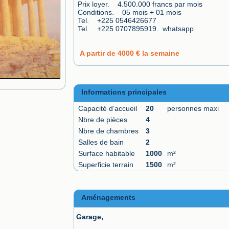
Prix loyer.    4.500.000 francs par mois

Conditions.    05 mois + 01 mois

Tel.    +225 0546426677

Tel.    +225 0707895919.  whatsapp
A partir de 4000 € la semaine
Informations principales
Capacité d’accueil
20
personnes maxi
Nbre de pièces
4
Nbre de chambres
3
Salles de bain
2
Surface habitable
1000
m²
Superficie terrain
1500
m²
Aménagements
Garage,