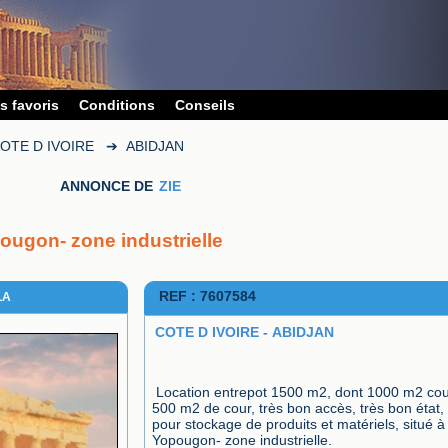
s favoris
Conditions
Conseils
OTE D IVOIRE
➔
ABIDJAN
ANNONCE DE
ZIE
ougon- zone industrielle
REF : 7607584
LA
COTE D IVOIRE - ABIDJAN
Location entrepot 1500 m2, dont 1000 m2 couv
500 m2 de cour, très bon accès, très bon état, 
pour stockage de produits et matériels, situé à 
Yopougon- zone industrielle.
