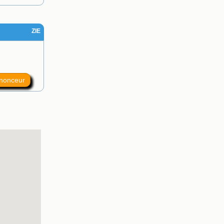
ZIE
nnonceur