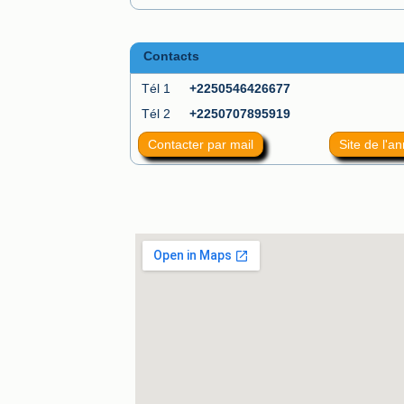
Contacts
Tél 1
+2250546426677
Tél 2
+2250707895919
Contacter par mail
Site de l'a