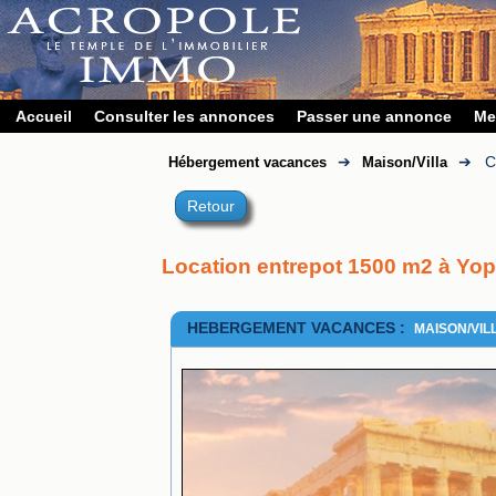
Accueil
Consulter les annonces
Passer une annonce
Me
➔
➔
C
Hébergement vacances
Maison/Villa
Retour
Location entrepot 1500 m2 à Yop
HEBERGEMENT VACANCES :
MAISON/VIL