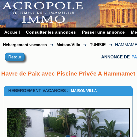
Accueil
Consulter les annonces
Passer une annonce
Me
➔
➔
➔
HAMMAME
Hébergement vacances
Maison/Villa
TUNISIE
Retour
ANNONCE DE
PA
Havre de Paix avec Piscine Privée A Hammamet
HEBERGEMENT VACANCES :
MAISON/VILLA