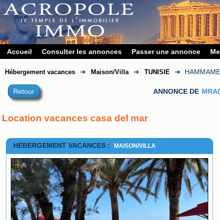
Accueil
Consulter les annonces
Passer une annonce
Me
➔
➔
➔
HAMMAME
Hébergement vacances
Maison/Villa
TUNISIE
Retour
ANNONCE DE
MRAD
Location vacances casa del mar
HEBERGEMENT VACANCES :
MAISON/VILLA