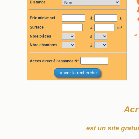
Distance
Prix mini/maxi
à
€
Surface
à
m²
Nbre pièces
à
Nbre chambres
à
Acces direct à l'annonce N°
Lancer la recherche
Acr
est un site grat