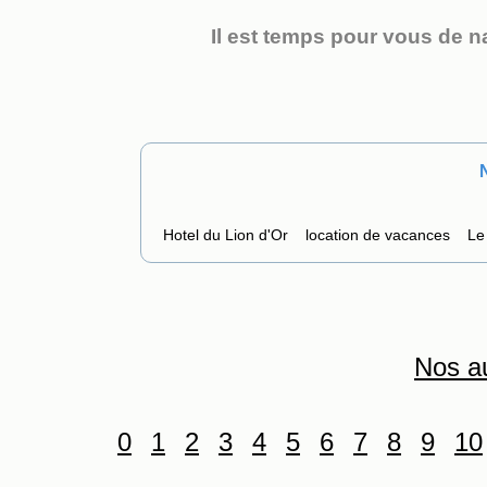
Il est temps pour vous de na
Hotel du Lion d'Or
location de vacances
Le
Nos au
0
1
2
3
4
5
6
7
8
9
10