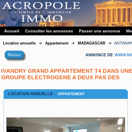
Accueil
Consulter les annonces
Passer une annonce
Me
➔
➔
➔
ANTANA
Location annuelle
Appartement
MADAGASCAR
Retour
ANNONCE DE
WWW.MO
IVANDRY GRAND APPARTEMENT T4 DANS UNE
GROUPE ELECTROGENE A DEUX PAS DES 
LOCATION ANNUELLE :
APPARTEMENT