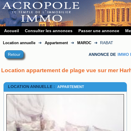
Accueil
Consulter les annonces
Passer une annonce
Me
➔
➔
➔
RABAT
Location annuelle
Appartement
MAROC
Retour
ANNONCE DE
IMMO
Location appartement de plage vue sur mer Ha
LOCATION ANNUELLE :
APPARTEMENT