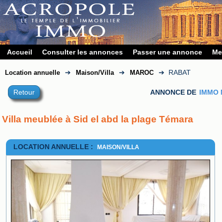
Accueil
Consulter les annonces
Passer une annonce
Me
➔
➔
➔
RABAT
Location annuelle
Maison/Villa
MAROC
Retour
ANNONCE DE
IMMO
Villa meublée à Sid el abd la plage Témara 
LOCATION ANNUELLE :
MAISON/VILLA