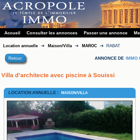
Accueil
Consulter les annonces
Passer une annonce
Me
➔
➔
➔
RABAT
Location annuelle
Maison/Villa
MAROC
Retour
ANNONCE DE
IMMO
Villa d’architecte avec piscine à Souissi 
LOCATION ANNUELLE :
MAISON/VILLA