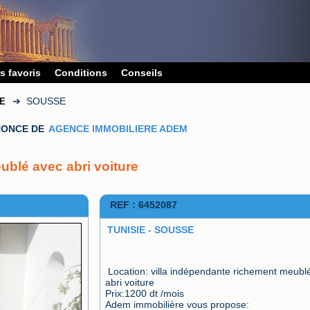
s favoris
Conditions
Conseils
➔
SOUSSE
IE
ONCE DE
AGENCE IMMOBILIERE ADEM
ublé avec abri voiture
REF : 6452087
TUNISIE - SOUSSE
Location: villa indépendante richement meublé
abri voiture

Prix:1200 dt /mois

Adem immobilière vous propose:
