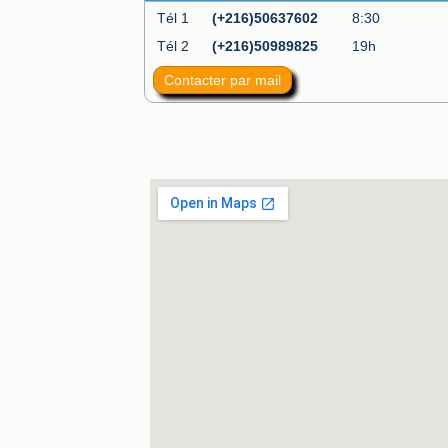
Tél 1
(+216)50637602
8:30
Tél 2
(+216)50989825
19h
Contacter par mail