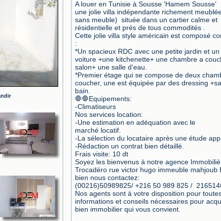
A louer en Tunisie à Sousse 'Hamem Sousse'

une jolie villa indépendante richement meublée 
sans meuble)  située dans un cartier calme et 
résidentielle et prés de tous commodités .

Cette jolie villa style américain est composé c
:

*Un spacieux RDC avec une petite jardin et un a
voiture +une kitchenette+ une chambre a couc
salon+ une salle d'eau.

*Premier étage qui se compose de deux chamb
coucher, une est équipée par des dressing +sal
bain.

andir
🛑🛑Equipements:

-Climatiseurs

Nos services location:

-Une estimation en adéquation avec le

marché locatif.

-La sélection du locataire après une étude appr
-Rédaction un contrat bien détaillé.

Frais visite: 10 dt

Soyez les bienvenus à notre agence Immobilièr
Trocadéro rue victor hugo immeuble mahjoub B
bien nous contactez:

(00216)50989825/ +216 50 989 825 /  216514
Nos agents sont à votre disposition pour toutes
informations et conseils nécessaires pour acquér
bien immobilier qui vous convient.