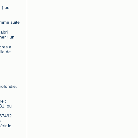
( ou 
omme suite 
bri 
her+ un 
res a 
le de 
ofondie.

e : 
1, ou 
67492

 
ir le 