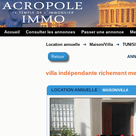
Accueil
Consulter les annonces
Passer une annonce
Me
➔
➔
Location annuelle
Maison/Villa
TUNIS
Retour
ANN
 villa indépendante richement me
LOCATION ANNUELLE :
MAISON/VILLA