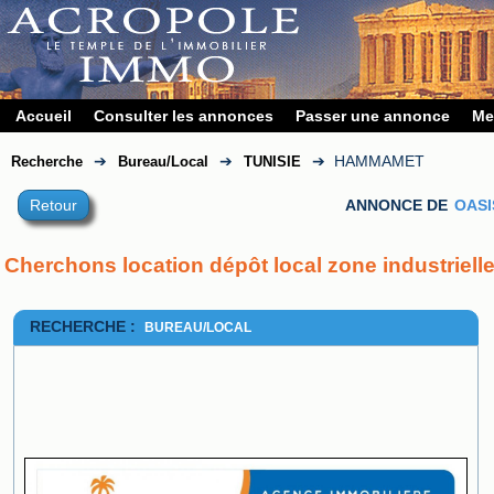
Accueil
Consulter les annonces
Passer une annonce
Me
➔
➔
➔
HAMMAMET
Recherche
Bureau/Local
TUNISIE
Retour
ANNONCE DE
OASI
Cherchons location dépôt local zone industriell
RECHERCHE :
BUREAU/LOCAL