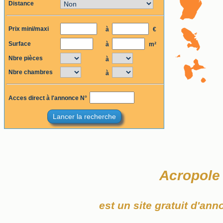
Distance
Prix mini/maxi
à
€
Surface
à
m²
Nbre pièces
à
Nbre chambres
à
Acces direct à l'annonce N°
Lancer la recherche
Acropole
est un site gratuit d'an