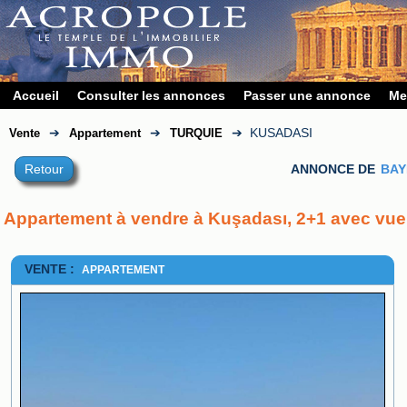
Accueil
Consulter les annonces
Passer une annonce
Me
➔
➔
➔
KUSADASI
Vente
Appartement
TURQUIE
Retour
ANNONCE DE
BAY
Appartement à vendre à Kuşadası, 2+1 avec vu
VENTE :
APPARTEMENT