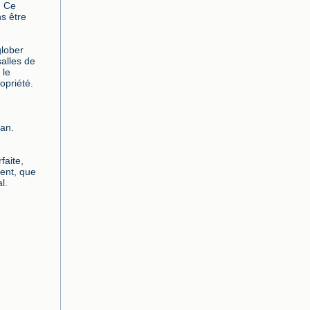
 Ce 
 être 
lober 
alles de 
le 
priété.

an.

aite, 
ent, que 
.
