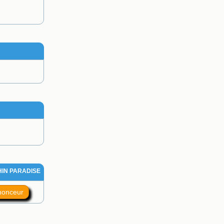
HIN PARADISE
nnonceur