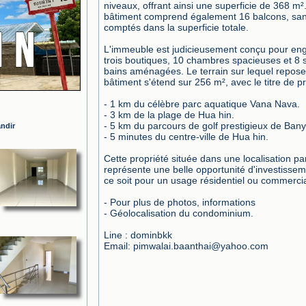
niveaux, offrant ainsi une superficie de 368 m².
bâtiment comprend également 16 balcons, sans
comptés dans la superficie totale.

L'immeuble est judicieusement conçu pour eng
trois boutiques, 10 chambres spacieuses et 8 s
bains aménagées. Le terrain sur lequel repose 
bâtiment s'étend sur 256 m², avec le titre de pro
- 1 km du célèbre parc aquatique Vana Nava.

- 3 km de la plage de Hua hin.

- 5 km du parcours de golf prestigieux de Bany
andir
- 5 minutes du centre-ville de Hua hin.

Cette propriété située dans une localisation parf
représente une belle opportunité d'investissem
ce soit pour un usage résidentiel ou commercial
- Pour plus de photos, informations

- Géolocalisation du condominium.

Line : dominbkk

Email: pimwalai.baanthai@yahoo.com
