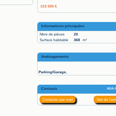
315 000 €
Informations principales
Nbre de pièces
20
Surface habitable
368
m²
Aménagements
Parking/Garage,
Contacts
HUA 
Contacter par mail
Site de l'a