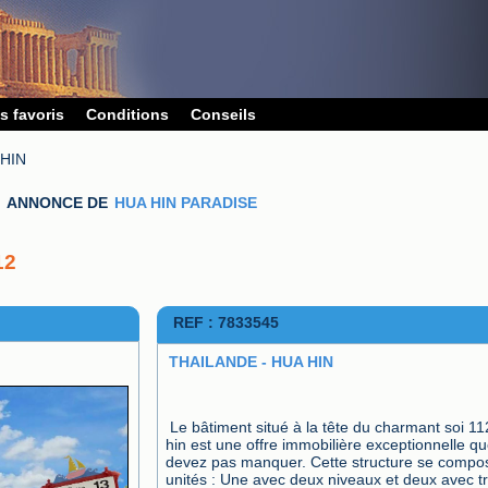
s favoris
Conditions
Conseils
HIN
ANNONCE DE
HUA HIN PARADISE
12 
REF : 7833545
THAILANDE - HUA HIN
Le bâtiment situé à la tête du charmant soi 11
hin est une offre immobilière exceptionnelle qu
devez pas manquer. Cette structure se compose
unités : Une avec deux niveaux et deux avec tro