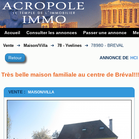
Accueil
Consulter les annonces
Passer une annonce
Me
➔
➔
➔
78980 - BREVAL
Vente
Maison/Villa
78 - Yvelines
Retour
ANNONCE DE
HCI
Très belle maison familiale au centre de Bréval!!!
VENTE :
MAISON/VILLA