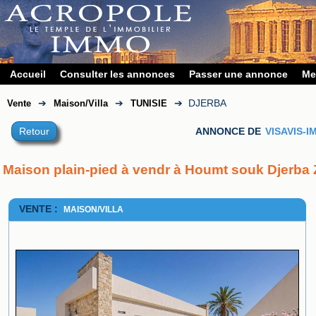
Accueil
Consulter les annonces
Passer une annonce
Me
➔
➔
➔
DJERBA
Vente
Maison/Villa
TUNISIE
Retour
ANNONCE DE
VISAVIS-
Maison plain-pied à vendr à Houmt souk Djerba ZU
VENTE :
MAISON/VILLA