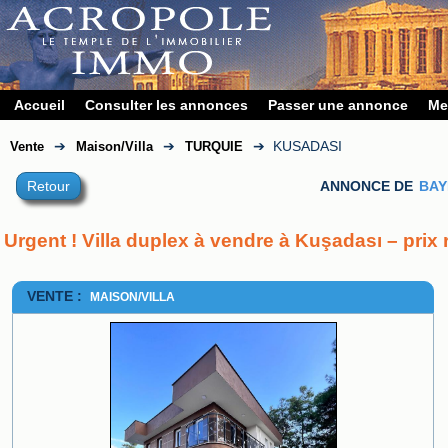
Accueil
Consulter les annonces
Passer une annonce
Me
➔
➔
➔
KUSADASI
Vente
Maison/Villa
TURQUIE
Retour
ANNONCE DE
BAY
Urgent ! Villa duplex à vendre à Kuşadası – prix 
VENTE :
MAISON/VILLA