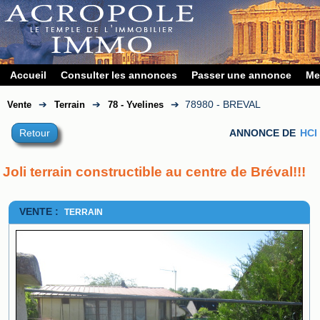
Accueil
Consulter les annonces
Passer une annonce
Me
➔
➔
➔
78980 - BREVAL
Vente
Terrain
78 - Yvelines
Retour
ANNONCE DE
HCI
Joli terrain constructible au centre de Bréval!!!
VENTE :
TERRAIN