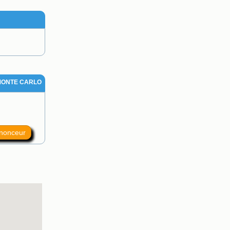
MONTE CARLO
nnonceur