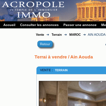
Accueil
Consulter les annonces
Passer une annonce
Me
➔
➔
➔
AIN AOUDA
Vente
Terrain
MAROC
Retour
Terrai à vendre / Ain Aouda
VENTE :
TERRAIN