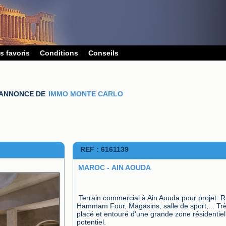
s favoris
Conditions
Conseils
ANNONCE DE
IMMO MONTE CARLO
REF : 6161139
MAROC - AIN AOUDA
Terrain commercial à Ain Aouda pour projet  R
Hammam Four, Magasins, salle de sport,... Trè
placé et entouré d'une grande zone résidentielle
potentiel.
