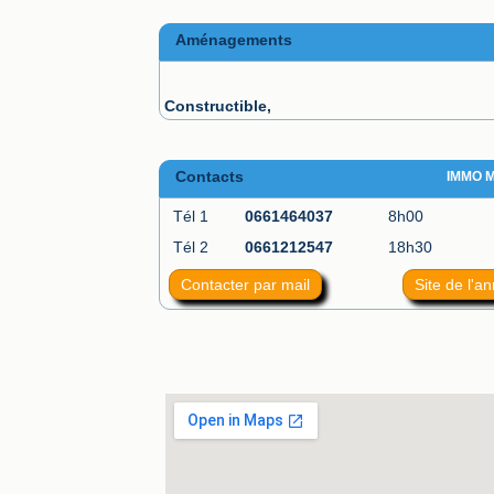
Aménagements
Constructible,
Contacts
IMMO 
Tél 1
0661464037
8h00
Tél 2
0661212547
18h30
Contacter par mail
Site de l'a