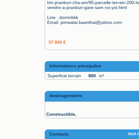
hin-pranburi-cha-am/95-parcelle-terrain-200-t
vendre-a-pranburi-gare-sam-roi-yot.html

Line : dominbkk

Email: pimwalai.baanthai@yahoo.com

37 000 €
Informations principales
Superficie terrain
800
m²
Aménagements
Constructible,
Contacts
HUA 