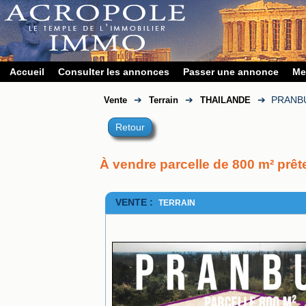
Accueil
Consulter les annonces
Passer une annonce
Me
➔
➔
➔
PRANB
Vente
Terrain
THAILANDE
Retour
À vendre parcelle de 800 m² prête
VENTE :
TERRAIN