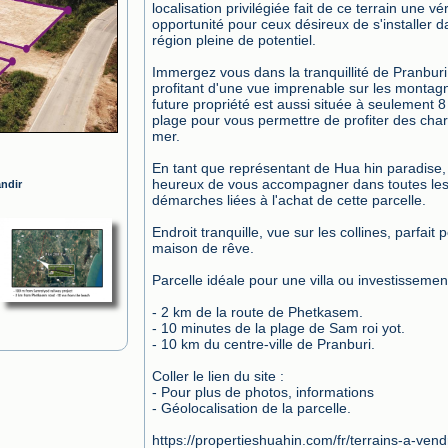
localisation privilégiée fait de ce terrain une vér
opportunité pour ceux désireux de s'installer da
région pleine de potentiel.

Immergez vous dans la tranquillité de Pranburi,
profitant d'une vue imprenable sur les montagn
future propriété est aussi située à seulement 8
plage pour vous permettre de profiter des char
mer.

En tant que représentant de Hua hin paradise, j
heureux de vous accompagner dans toutes les
andir
démarches liées à l'achat de cette parcelle.

Endroit tranquille, vue sur les collines, parfait p
maison de rêve.

Parcelle idéale pour une villa ou investissement
- 2 km de la route de Phetkasem.

- 10 minutes de la plage de Sam roi yot.

- 10 km du centre-ville de Pranburi.

Coller le lien du site : 

- Pour plus de photos, informations

- Géolocalisation de la parcelle.

https://propertieshuahin.com/fr/terrains-a-ven