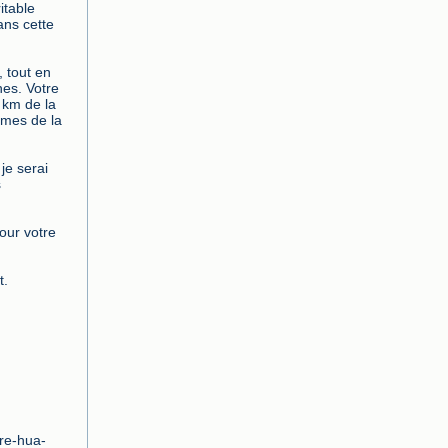
itable 
ns cette 
 tout en 
es. Votre 
 km de la 
mes de la 
e serai 
 
our votre 
.

dre-hua-