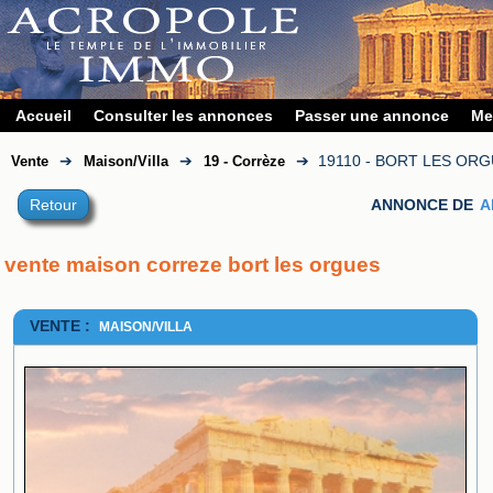
Accueil
Consulter les annonces
Passer une annonce
Me
➔
➔
➔
19110 - BORT LES OR
Vente
Maison/Villa
19 - Corrèze
Retour
ANNONCE DE
A
vente maison correze bort les orgues
VENTE :
MAISON/VILLA