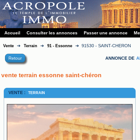
Accueil
Consulter les annonces
Passer une annonce
Me
➔
➔
➔
91530 - SAINT-CHERON
Vente
Terrain
91 - Essonne
Retour
ANNONCE DE
A
vente terrain essonne saint-chéron
VENTE :
TERRAIN