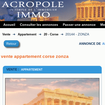
Accueil
Consulter les annonces
Passer une annonce
Me
➔
➔
➔
20144 - ZONZA
Vente
Appartement
20 - Corse
Retour
ANNONCE DE
A
vente appartement corse zonza
VENTE :
APPARTEMENT