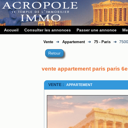
Accueil
Consulter les annonces
Passer une annonce
Me
➔
➔
➔
750
Vente
Appartement
75 - Paris
Retour
vente appartement paris paris 
VENTE :
APPARTEMENT