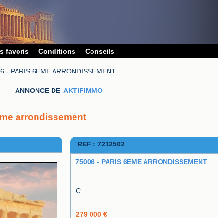
s favoris
Conditions
Conseils
06 - PARIS 6EME ARRONDISSEMENT
ANNONCE DE
AKTIFIMMO
6eme arrondissement
REF : 7212502
75006 - PARIS 6EME ARRONDISSEMENT
C
279 000 €