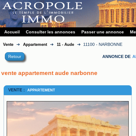
Accueil
Consulter les annonces
Passer une annonce
Me
➔
➔
➔
11100 - NARBONNE
Vente
Appartement
11 - Aude
Retour
ANNONCE DE
A
vente appartement aude narbonne
VENTE :
APPARTEMENT