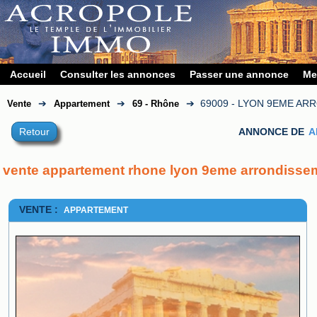
Accueil
Consulter les annonces
Passer une annonce
Me
➔
➔
➔
69009 - LYON 9EME A
Vente
Appartement
69 - Rhône
Retour
ANNONCE DE
A
vente appartement rhone lyon 9eme arrondisse
VENTE :
APPARTEMENT