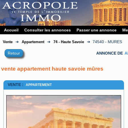
Accueil
Consulter les annonces
Passer une annonce
Me
➔
➔
➔
74540 - MURES
Vente
Appartement
74 - Haute Savoie
Retour
ANNONCE DE
A
vente appartement haute savoie mûres
VENTE :
APPARTEMENT