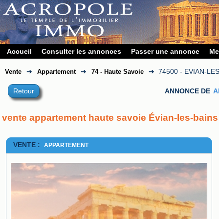
Accueil
Consulter les annonces
Passer une annonce
Me
➔
➔
➔
74500 - EVIAN-LE
Vente
Appartement
74 - Haute Savoie
Retour
ANNONCE DE
A
vente appartement haute savoie Évian-les-bains
VENTE :
APPARTEMENT