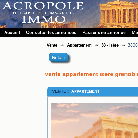
Accueil
Consulter les annonces
Passer une annonce
Me
➔
➔
➔
3800
Vente
Appartement
38 - Isère
Retour
vente appartement isere grenobl
VENTE :
APPARTEMENT