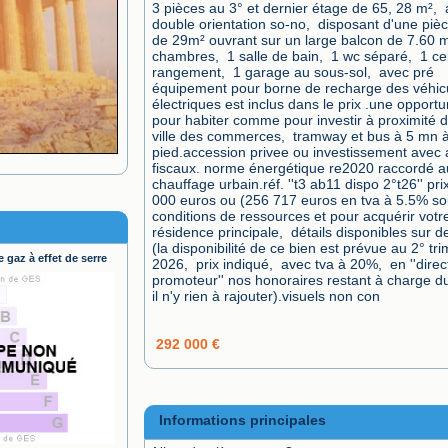
3 pièces au 3° et dernier étage de 65, 28 m²,  
double orientation so-no,  disposant d'une pièc
de 29m² ouvrant sur un large balcon de 7.60 m²
chambres,  1 salle de bain,  1 wc séparé,  1 cel
rangement,  1 garage au sous-sol,  avec pré 
équipement pour borne de recharge des véhicu
électriques est inclus dans le prix .une opportun
pour habiter comme pour investir à proximité d
ville des commerces,  tramway et bus à 5 mn à
pied.accession privee ou investissement avec 
fiscaux. norme énergétique re2020 raccordé au
chauffage urbain.réf. ''t3 ab11 dispo 2°t26'' prix
000 euros ou (256 717 euros en tva à 5.5% so
conditions de ressources et pour acquérir votre
résidence principale,  détails disponibles sur 
(la disponibilité de ce bien est prévue au 2° tri
 gaz à effet de serre
2026,  prix indiqué,  avec tva à 20%,  en ''direct
promoteur'' nos honoraires restant à charge du 
il n'y rien à rajouter).visuels non con
292 000 €
Informations principales