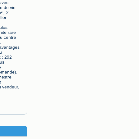
avec 
e de vie 
,  2 
lier-
les 
ité rare 
u centre 
 
avantages 
 
 : 292 
us 
 
demande). 
mestre 
 
vendeur,  