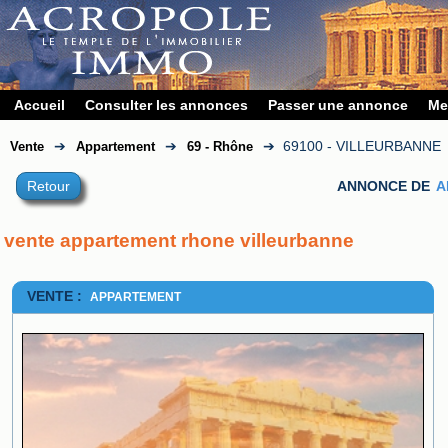
Accueil
Consulter les annonces
Passer une annonce
Me
➔
➔
➔
69100 - VILLEURBANNE
Vente
Appartement
69 - Rhône
Retour
ANNONCE DE
A
vente appartement rhone villeurbanne
VENTE :
APPARTEMENT