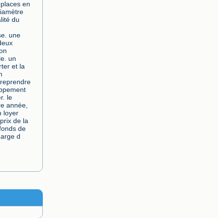
places en 
iamètre 
ité du 
se. une 
eux 
on 
e. un 
er et la 
 
 reprendre 
oppement 
. le 
e année,  
 loyer 
rix de la 
fonds de 
harge d