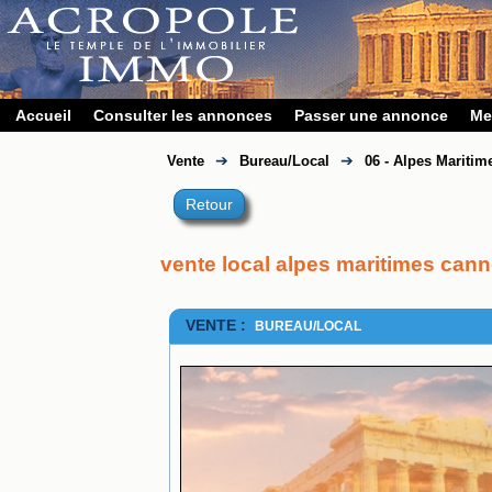
Accueil
Consulter les annonces
Passer une annonce
Me
➔
➔
Vente
Bureau/Local
06 - Alpes Maritim
Retour
vente local alpes maritimes can
VENTE :
BUREAU/LOCAL