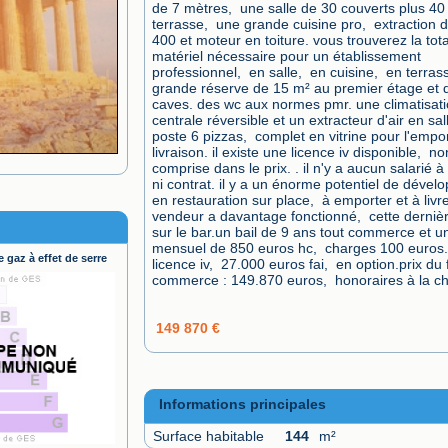
de 7 mètres,  une salle de 30 couverts plus 40 
terrasse,  une grande cuisine pro,  extraction d
400 et moteur en toiture. vous trouverez la total
matériel nécessaire pour un établissement 
professionnel,  en salle,  en cuisine,  en terras
grande réserve de 15 m² au premier étage et d
caves. des wc aux normes pmr. une climatisati
centrale réversible et un extracteur d'air en sall
poste 6 pizzas,  complet en vitrine pour l'emport
livraison. il existe une licence iv disponible,  non
comprise dans le prix. . il n'y a aucun salarié à
ni contrat. il y a un énorme potentiel de dével
en restauration sur place,  à emporter et à livrer
vendeur a davantage fonctionné,  cette dernièr
sur le bar.un bail de 9 ans tout commerce et un
mensuel de 850 euros hc,  charges 100 euros.p
 gaz à effet de serre
licence iv,  27.000 euros fai,  en option.prix du 
commerce : 149.870 euros,  honoraires à la c
149 870 €
Informations principales
Surface habitable
144
m²