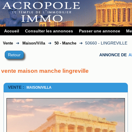
Accueil
Consulter les annonces
Passer une annonce
Me
➔
➔
➔
50660 - LINGREVILLE
Vente
Maison/Villa
50 - Manche
Retour
ANNONCE DE
A
vente maison manche lingreville
VENTE :
MAISON/VILLA