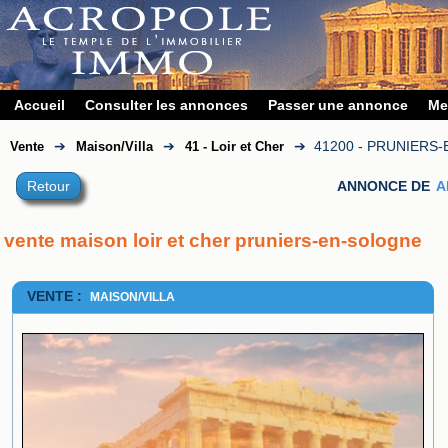
Accueil
Consulter les annonces
Passer une annonce
Me
➔
➔
➔
41200 - PRUNIERS
Vente
Maison/Villa
41 - Loir et Cher
Retour
ANNONCE DE
A
vente maison loir et cher pruniers-en-sologne
VENTE :
MAISON/VILLA