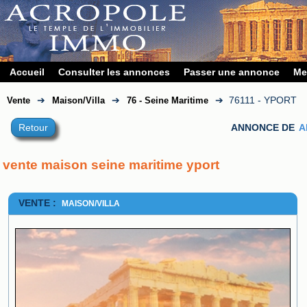
Accueil
Consulter les annonces
Passer une annonce
Me
➔
➔
➔
76111 - YPORT
Vente
Maison/Villa
76 - Seine Maritime
Retour
ANNONCE DE
A
vente maison seine maritime yport
VENTE :
MAISON/VILLA