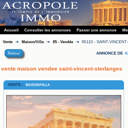
Accueil
Consulter les annonces
Passer une annonce
Me
➔
➔
➔
85110 - SAINT-VINCEN
Vente
Maison/Villa
85 - Vendée
Retour
ANNONCE DE
A
vente maison vendee saint-vincent-sterlanges
VENTE :
MAISON/VILLA