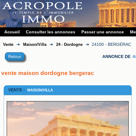
Accueil
Consulter les annonces
Passer une annonce
Me
➔
➔
➔
24100 - BERGERAC
Vente
Maison/Villa
24 - Dordogne
Retour
ANNONCE DE
A
vente maison dordogne bergerac
VENTE :
MAISON/VILLA