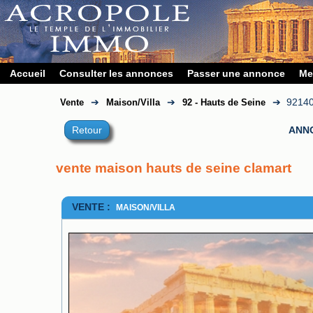
Accueil
Consulter les annonces
Passer une annonce
Me
➔
➔
➔
9214
Vente
Maison/Villa
92 - Hauts de Seine
Retour
ANN
vente maison hauts de seine clamart
VENTE :
MAISON/VILLA