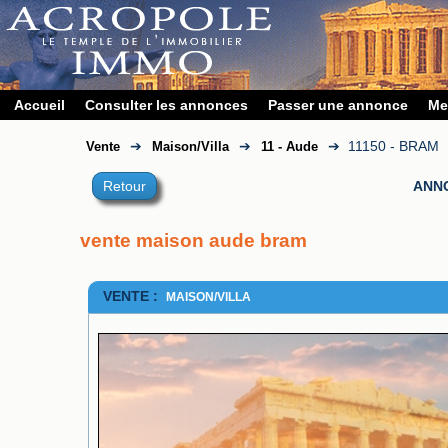
Accueil
Consulter les annonces
Passer une annonce
Me
➔
➔
➔
11150 - BRAM
Vente
Maison/Villa
11 - Aude
Retour
ANN
vente maison aude bram
VENTE :
MAISON/VILLA