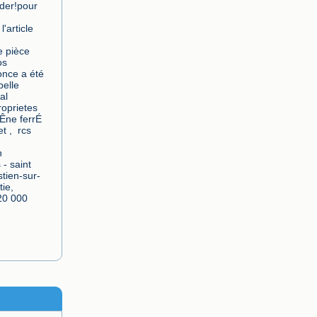
der!pour 
'article 
e pièce 
s 
nce a été 
elle 
l 
oprietes 
Êne ferrÉ 
 ,  rcs 
 
- saint 
tien-sur-
e,  
20 000 