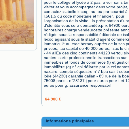
pour le collège et lycée à 2 pas. a voir sans tar
visiter et vous accompagner dans votre projet,  
contactez isabelle lecoq,  au  ou par courriel à  l
l.561.5 du code monétaire et financier,  pour 
l'organisation de la visite,  la présentation d'un
d'identité vous sera demandée.prix 64900 euro
honoraires charge vendeurcette présente anno
rédigée sous la responsabilité éditoriale de isab
lecoq agissant sous le statut d'agent commercia
immatriculé au rsac bernay auprès de la sas pr
privees,  au capital de 40 000 euros,  zac le ch
- 44 allÉe des cinq continents 44120 vertou siret
nantes. carte professionnelle transactions sur 
immeubles et fonds de commerce (t) et gestion
immobilière (g) n° cpi délivrée par la cci nantes 
nazaire. compte séquestre n°7 bpa saint-sebas
loire (44230) garantie galian - 89 rue de la boéti
75008 paris - n°28137 j pour euros pour t et 1
euros pour g. assurance responsabil
64 900 €
Informations principales