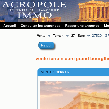
Accueil
Consulter les annonces
Passer une annonce
Me
➔
➔
➔
27520 - 
Vente
Terrain
27 - Eure
Retour
vente terrain eure grand bourgth
VENTE :
TERRAIN