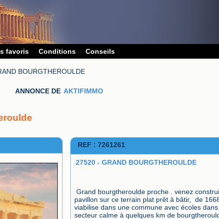
s favoris
Conditions
Conseils
GRAND BOURGTHEROULDE
ANNONCE DE
AKTIFIMMO
eroulde
REF : 7261261
27520 - GRAND BOURGTHEROULDE
Grand bourgtheroulde proche . venez construir
pavillon sur ce terrain plat prêt à bâtir,  de 166
viabilise dans une commune avec écoles dans 
secteur calme à quelques km de bourgtheroulde