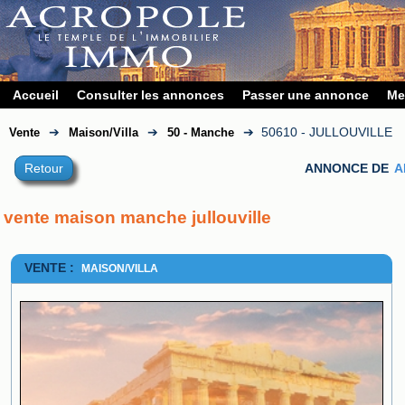
Accueil
Consulter les annonces
Passer une annonce
Me
➔
➔
➔
50610 - JULLOUVILLE
Vente
Maison/Villa
50 - Manche
Retour
ANNONCE DE
A
vente maison manche jullouville
VENTE :
MAISON/VILLA