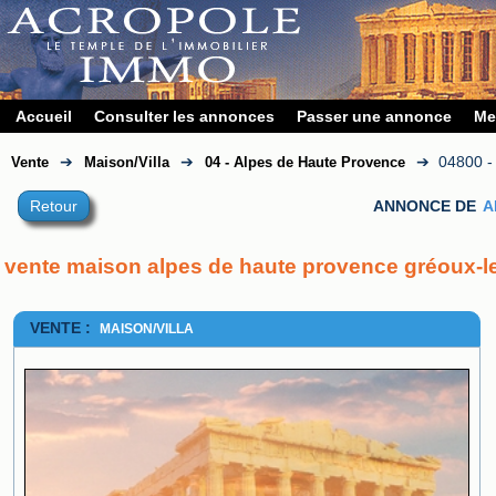
Accueil
Consulter les annonces
Passer une annonce
Me
➔
➔
➔
04800 
Vente
Maison/Villa
04 - Alpes de Haute Provence
Retour
ANNONCE DE
A
vente maison alpes de haute provence gréoux-l
VENTE :
MAISON/VILLA