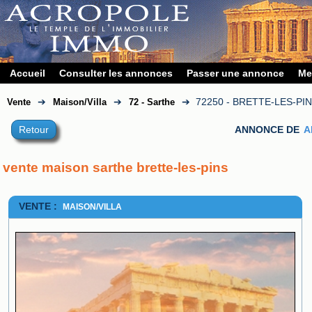
Accueil
Consulter les annonces
Passer une annonce
Me
➔
➔
➔
72250 - BRETTE-LES-PI
Vente
Maison/Villa
72 - Sarthe
Retour
ANNONCE DE
A
vente maison sarthe brette-les-pins
VENTE :
MAISON/VILLA